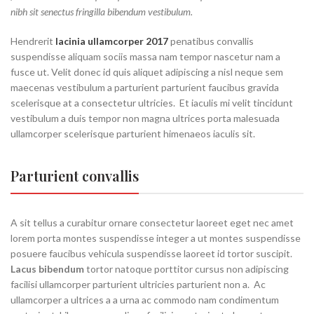
nibh sit senectus fringilla bibendum vestibulum.
Hendrerit
lacinia ullamcorper 2017
penatibus convallis
suspendisse aliquam sociis massa nam tempor nascetur nam a
fusce ut. Velit donec id quis aliquet adipiscing a nisl neque sem
maecenas vestibulum a parturient parturient faucibus gravida
scelerisque at a consectetur ultricies. Et iaculis mi velit tincidunt
vestibulum a duis tempor non magna ultrices porta malesuada
ullamcorper scelerisque parturient himenaeos iaculis sit.
Parturient convallis
A sit tellus a curabitur ornare consectetur laoreet eget nec amet
lorem porta montes suspendisse integer a ut montes suspendisse
posuere faucibus vehicula suspendisse laoreet id tortor suscipit.
Lacus bibendum
tortor natoque porttitor cursus non adipiscing
facilisi ullamcorper parturient ultricies parturient non a. Ac
ullamcorper a ultrices a a urna ac commodo nam condimentum