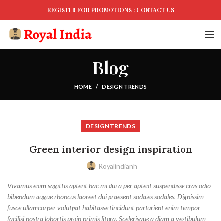
REGISTER FOR PROMOTIONS :
CONTACT US
Blog
HOME
DESIGN TRENDS
DESIGN TRENDS
Green interior design inspiration
Royalindianh
Vivamus enim sagittis aptent hac mi dui a per aptent suspendisse cras odio
bibendum augue rhoncus laoreet dui praesent sodales sodales. Dignissim
fusce ullamcorper volutpat habitasse tincidunt parturient enim tempor
facilisi nostra lobortis proin primis litora. Scelerisque a diam a vestibulum