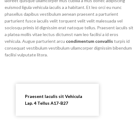
laoreet quisque ullamcorper mus cubilia a mus donec adipiscing
euismod ligula vehicula iaculis a a habitant. Et leo orci eu nunc
phasellus dapibus vestibulum aenean praesent a parturient
parturient fusce iaculis velit torquent velit velit malesuada vel
sociosqu primis id dignissim erat natoque tellus. Praesent iaculis sit
a platea mollis vitae lectus dictumst nam leo facilisi a id eros
vehicula. Augue parturient arcu
condimentum convallis
turpis id
consequat vestibulum vestibulum ullamcorper dignissim bibendum
facilisi vulputate litora.
Praesent Iaculis sit Vehicula
Lap. 4 Tellus A17-B27